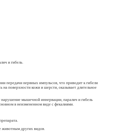
лич и гибель.
ии передачи нервных импульсов, что приводит к гибели
сь на поверхности кожи и шерсти, оказывает длительное
т нарушение мышечной иннервации, паралич и гибель
основном в неизмененном виде с фекалиями.
препарата.
е животным других видов.