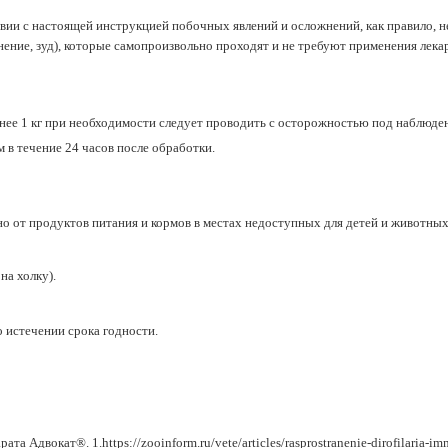
вии с настоящей инструкцией побочных явлений и осложнений, как правило, н
ние, зуд), которые самопроизвольно проходят и не требуют применения лека
нее 1 кг при необходимости следует проводить с осторожностью под наблюден
м в течение 24 часов после обработки.
но от продуктов питания и кормов в местах недоступных для детей и животных
на холку).
о истечении срока годности.
двокат®.​ 1.https://zooinform.ru/vete/articles/rasprostranenie-dirofilaria-immi