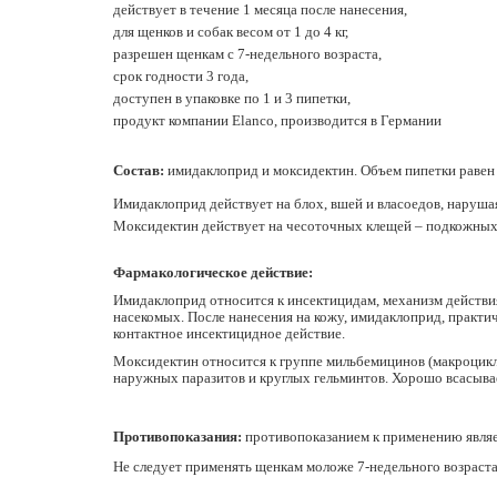
действует в течение 1 месяца после нанесения,
для щенков и собак весом от 1 до 4 кг,
разрешен щенкам с 7-недельного возраста,
срок годности 3 года,
доступен в упаковке по 1 и 3 пипетки,
продукт компании Elanco, производится в Германии
Состав:
имидаклоприд и моксидектин. Объем пипетки равен 
Имидаклоприд действует на блох, вшей и власоедов, нарушая
Моксидектин действует на чесоточных клещей – подкожных и
Фармакологическое действие:
Имидаклоприд относится к инсектицидам, механизм действи
насекомых. После нанесения на кожу, имидаклоприд, практич
контактное инсектицидное действие.
Моксидектин относится к группе мильбемицинов (макроцикл
наружных паразитов и круглых гельминтов. Хорошо всасывает
Противопоказания:
противопоказанием к применению являе
Не следует применять щенкам моложе 7-недельного возраст