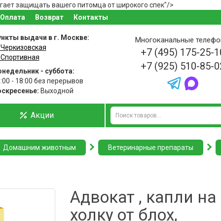
гает защищать вашего питомца от широкого спек"/>
Оплата
Возврат
Контакты
нкты выдачи в г. Москве:
Многоканальные телеф
 Черкизовская
+7 (495) 175-25-1
 Спортивная
+7 (925) 510-85-0
недельник - суббота:
:00 - 18:00 без перерывов
оскресенье:
Выходной
Акции
Домашним животным
Ветеринарные препараты
Адвокат , капли на
холку от блох,