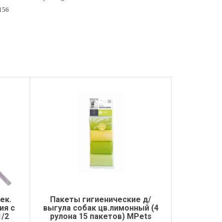
156
ек.
Пакеты гигиенические д/
ия с
выгула собак цв.лимонный (4
1/2
рулона 15 пакетов) MPets