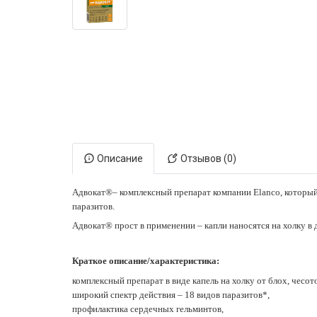
Электронная маркировка коров
Держатели лизунцов
Описание
Отзывов (0)
Адвокат®– комплексный препарат компании Elanco, который 
паразитов.
Адвокат® прост в применении – капли наносятся на холку в 
Краткое описание/характеристика:
комплексный препарат в виде капель на холку от блох, чесо
широкий спектр действия – 18 видов паразитов*,
профилактика сердечных гельминтов,