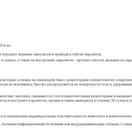
0,4 мл.
 передачу нервных импульсов и приводя к гибели паразитов.
 ушных, а также на внутренних паразитов – круглых глистов, вызывая их пара
я которых основан на взаимодействии с рецепторами членистоногих и нарушен
ески не всасываясь, быстро распределяется по поверхности тела и, удерживая
ические лактоны), связывается с постсинаптическими рецепторами и вызывае
ся и поступает в кровоток, органы и ткани, выводится в течение 30 суток в 
тся повышенная индивидуальная чувствительность животного к компонентам 
а, больным инфекционными болезнями или выздоравливающим собакам, а такж