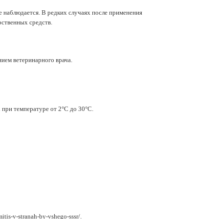
е наблюдается. В редких случаях после применения
рственных средств.
ием ветеринарного врача.
 при температуре от 2°С до 30°С.
tis-v-stranah-by-vshego-sssr/.