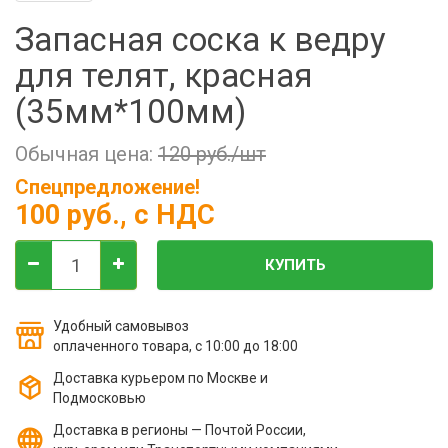
Фильтры молочные
Запасная соска к ведру
Держатели лизунцов
для телят, красная
Электронная маркировка коров
(35мм*100мм)
Обычная цена:
120 руб./шт
Спецпредложение!
100 руб.
, с НДС
КУПИТЬ
Удобный самовывоз
оплаченного товара, с 10:00 до 18:00
Доставка курьером по Москве и
Подмосковью
Доставка в регионы — Почтой России,