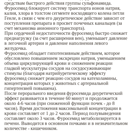
средствам быстрого действия группы сульфонамида.
Фуросемид блокирует систему транспорта ионов натрия,
калия, хлора в толстом сегменте восходящего колена петли
Генле, в связи с чем его диуретическое действие зависит от
поступления препарата в просвет почечных канальцев (за
счет механизма анионного транспорта).
При сердечной недостаточности фуросемид быстро снижает
преднагрузку (за счет расширения вен), уменьшает давление
в легочной артерии и давление наполнения левого
желудочка.
Фуросемид обладает гипотензивным действием, которое
обусловлено повышением экскреции натрия, уменьшением
объема циркулирующей крови и снижением реакции
гладкой мускулатуры сосудов на сосудосуживающие
стимулы (благодаря натрийуретическому эффекту
фуросемид снижает реакцию сосудов на катехоламины,
концентрация которых у животных с артериальной
гипертензией повышена).
После перорального введения фуросемида диуретический
эффект развивается в течение 60 минут и продолжается
около 4-6 часов (при сниженной функции почек - до 8
часов). Время достижения максимальной концентрации в
крови составляет от 1 до 2 часов. Период полувыведения
составляет около 3 часов. Фуросемид метаболизируется в
печени. Выводится в основном почками и в незначительном
количестве - кишечником.