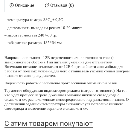
Описание
Отзывов (0)
– температура камеры 38С_+ 0,5С
– длительность выхода на режим 10-20 минут.
– масса термостата 240+-30 гр.
– габаритные размеры 135*64 мм.
Напряжение питания - 12В переменного или постоянного тока (в
зависимости от сборки). Тип питания указан на дне оттаивателя.
Возможно питание оттаивателя от 12В бортовой сети автомобиля для
работы от полевых условий, для чего оттаиватель укомплектован шнуром
питания от автоприкуривателя.
Надежность работы обеспечены прогрессивной элементной базой.
Термостат оборудован индикатором режима (нагрев-готовность) .На то,
что идет процесс нагрева, указывает мигание нижнего светодиода с
символом «», расположенным непосредственно над разъемом питания. О
достижении заданной температуры сигнализирует погасание нижнего
светодиода и включение верхнего с символом «».
С этим товаром покупают