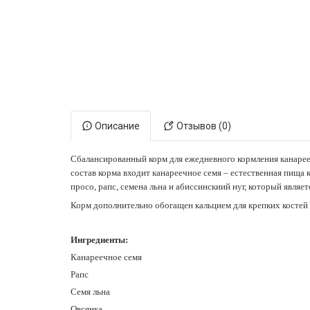
Электронная маркировка коров
Держатели лизунцов
Описание
Отзывов (0)
Сбалансированный корм для ежедневного кормления канареек
состав корма входит канареечное семя – естественная пища 
просо, рапс, семена льна и абиссинскиий нуг, который явля
Корм дополнительно обогащен кальцием для крепких костей
Ингредиенты:
Канареечное семя
Рапс
Семя льна
Овсянка