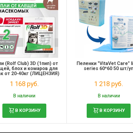
и (Rolf Club) 3D (1пип) от
Пеленки "VitaVet Care" l
щей, блох и комаров для
series 60*60 50 шт/у
к от 20-40кг (ЛИЦЕНЗИЯ)
1 168 руб.
1 218 руб.
Налог: 1 062 руб.
Налог: 999 руб.
В наличии
В наличии
В КОРЗИНУ
В КОРЗИНУ