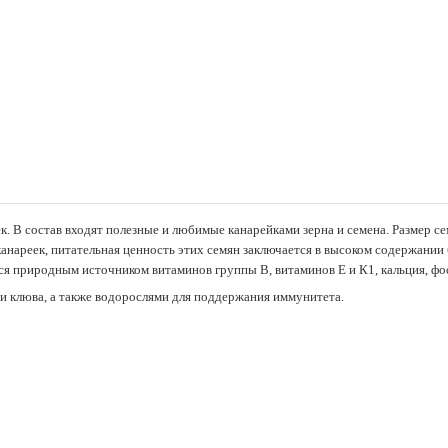
. В состав входят полезные и любимые канарейками зерна и семена. Размер с
канареек, питательная ценность этих семян заключается в высоком содержании
ется природным источником витаминов группы B, витаминов E и К1, кальция, фо
 и клюва, а также водорослями для поддержания иммунитета.