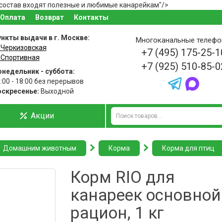
состав входят полезные и любимые канарейкам"/>
Оплата
Возврат
Контакты
нкты выдачи в г. Москве:
Многоканальные телеф
 Черкизовская
+7 (495) 175-25-1
 Спортивная
+7 (925) 510-85-0
недельник - суббота:
:00 - 18:00 без перерывов
оскресенье:
Выходной
Акции
Домашним животным
Корма
Корма для птиц
Корм RIO для
канареек основной
рацион, 1 кг