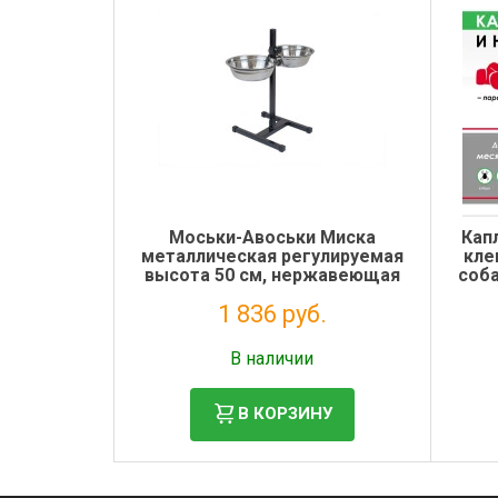
Моськи-Авоськи Миска
Капл
металлическая регулируемая
кле
высота 50 см, нержавеющая
соба
сталь, 2х1,5 л, диаметр 22 см,
1 836 руб.
цвет подставки чёрный
Налог: 1 505 руб.
В наличии
В КОРЗИНУ