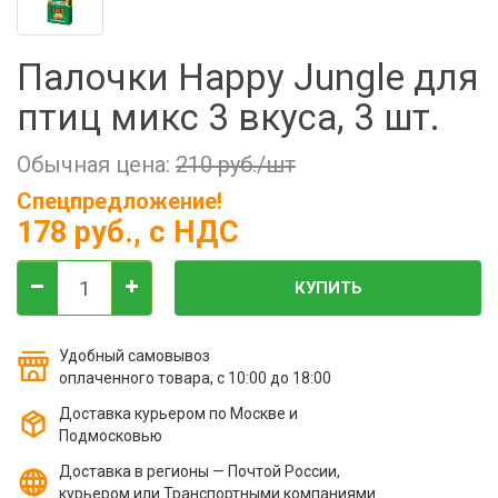
Фильтры молочные
Держатели лизунцов
Палочки Happy Jungle для
Электронная маркировка коров
птиц микс 3 вкуса, 3 шт.
Обычная цена:
210 руб./шт
Спецпредложение!
178 руб.
, с НДС
КУПИТЬ
Удобный самовывоз
оплаченного товара, с 10:00 до 18:00
Доставка курьером по Москве и
Подмосковью
Доставка в регионы — Почтой России,
курьером или Транспортными компаниями