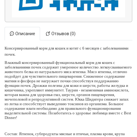
Описание
Отзывов (0)
Консервированный корм для кошек и котят с 6 месяцев с заболеваниями
почек.
Влажный консервированный функциональный корм для кошек с
заболеваниями почек содержит умеренное количество легкоусваиваемого
животного белка из натурального мяса ягненка. Мясо ягненка, отлично
подойдет для чувствительного пищеварения. Сниженное содержание
магния и фосфора не нагружает почки способствуя поддержанию
функции почек. Дрожжи полезны для кожи и шерсти, работы желудка и
кишечника, укрепляют иммунитет. Таурин - незаменимая аминокислота,
которая важна для здоровья глаз, шерсти, органов пищеварения,
мочеполовой и репродуктивной систем. Юкка Шидигера снижает запах
из лотка и способствует выведению токсинов из организма. Большое
содержание влаги необходимо для правильного функционирования
выделительной системы. Позаботьтесь о здоровье любимца вместе с Best
Dinner!
Состав:
Ягненок, субпродукты мясные и птичьи, плазма крови, крупа