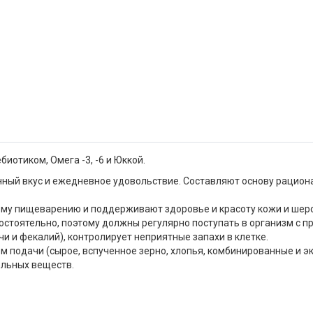
биотиком, Омега -3, -6 и Юккой.
ный вкус и ежедневное удовольствие. Составляют основу рациона
ьному пищеварению и поддерживают здоровье и красоту кожи и шерс
стоятельно, поэтому должны регулярно поступать в организм с пр
и и фекалий), контролирует неприятные запахи в клетке.
м подачи (сырое, вспученное зерно, хлопья, комбинированные и 
ельных веществ.