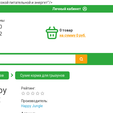
окой питательной и энергет"/>
Личный кабинет
оны
0
0
товар
2
на сумму 0 руб.
ов
Сухие корма для грызунов
py
Рейтинг:
х
Производитель:
Happy Jungle