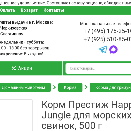
дневное удовольствие. Составляют основу рациона, обладают выс
Оплата
Возврат
Контакты
нкты выдачи в г. Москве:
Многоканальные телеф
 Черкизовская
+7 (495) 175-25-1
 Спортивная
+7 (925) 510-85-0
недельник - суббота:
:00 - 18:00 без перерывов
оскресенье:
Выходной
Акции
Домашним животным
Корма
Корма для грызун
Корм Престиж Hap
Jungle для морски
свинок, 500 г