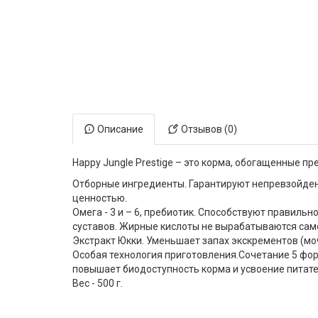
Электронная маркировка коров
Держатели лизунцов
Описание
Отзывов (0)
Happy Jungle Prestige – это корма, обогащенные пре
Отборные ингредиенты. Гарантируют непревзойден
ценностью.
Омега - 3 и – 6, пребиотик. Способствуют правил
суставов. Жирные кислоты не вырабатываются само
Экстракт Юкки. Уменьшает запах экскрементов (моч
Особая технология приготовления.Сочетание 5 фор
повышает биодоступность корма и усвоение питат
Вес - 500 г.