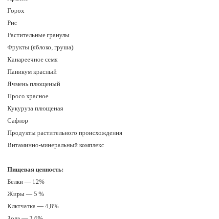
Горох
Рис
Растительные гранулы
Фрукты (яблоко, груша)
Канареечное семя
Паникум красный
Ячмень плющеный
Просо красное
Кукуруза плющеная
Сафлор
Продукты растительного происхождения
Витаминно-минеральный комплекс
Пищевая ценность:
Белки — 12%
Жиры — 5 %
Клктчатка — 4,8%
Зола — 2,6%