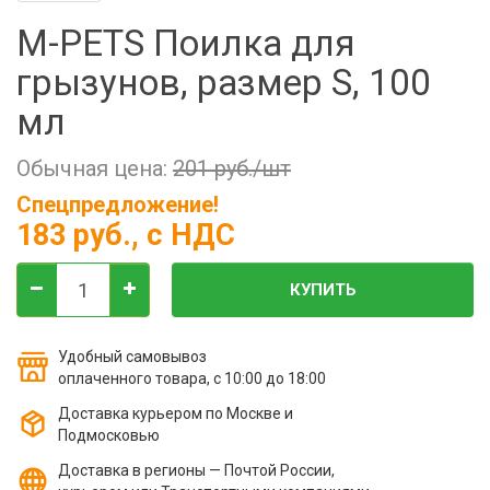
Фильтры молочные
M-PETS Поилка для
Держатели лизунцов
грызунов, размер S, 100
Электронная маркировка коров
мл
Обычная цена:
201 руб./шт
Спецпредложение!
183 руб.
, с НДС
КУПИТЬ
Удобный самовывоз
оплаченного товара, с 10:00 до 18:00
Доставка курьером по Москве и
Подмосковью
Доставка в регионы — Почтой России,