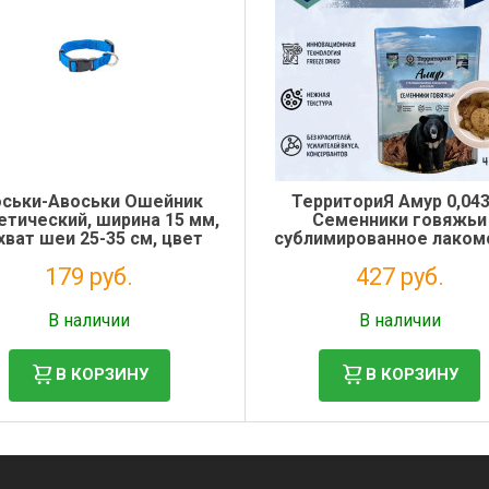
ськи-Авоськи Ошейник
ТерриториЯ Амур 0,04
етический, ширина 15 мм,
Семенники говяжьи
хват шеи 25-35 см, цвет
сублимированное лаком
синий
для собак
179 руб.
427 руб.
Налог: 147 руб.
Налог: 350 руб.
В наличии
В наличии
В КОРЗИНУ
В КОРЗИНУ