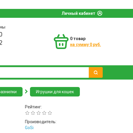
Личный кабинет
оны
0
0
товар
2
на сумму 0 руб.
разнилки
Игрушки для кошек
Рейтинг:
Производитель:
GoSi