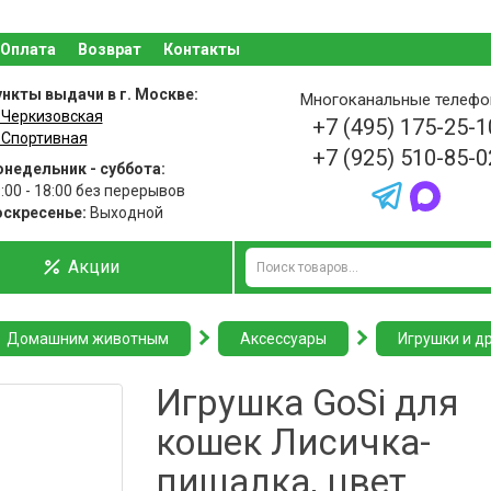
Оплата
Возврат
Контакты
нкты выдачи в г. Москве:
Многоканальные телеф
 Черкизовская
+7 (495) 175-25-1
 Спортивная
+7 (925) 510-85-0
недельник - суббота:
:00 - 18:00 без перерывов
оскресенье:
Выходной
Акции
Домашним животным
Аксессуары
Игрушки и д
Игрушка GoSi для
кошек Лисичка-
пищалка, цвет