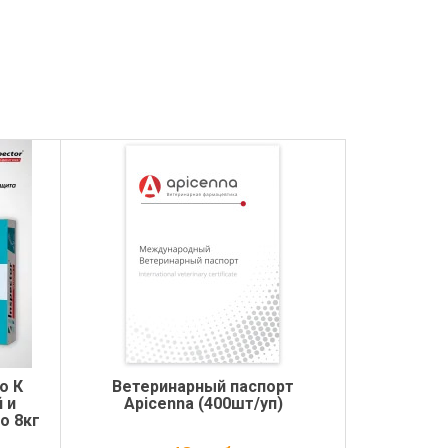
o К
Ветеринарный паспорт
 и
Apicenna (400шт/уп)
о 8кг