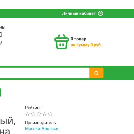
Личный кабинет
оны
0
0
товар
2
на сумму 0 руб.
Рейтинг:
ый,
Производитель:
на
Моськи-Авоськи