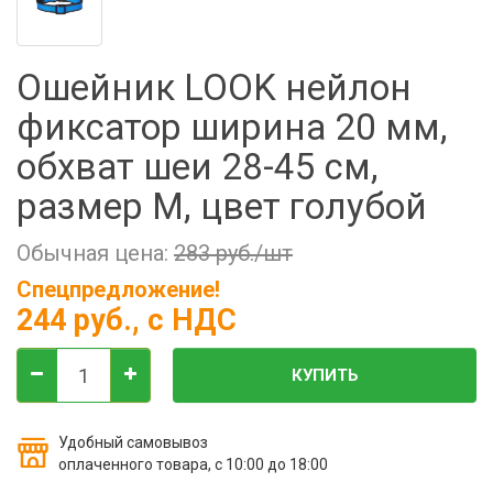
Фильтры молочные
Держатели лизунцов
Ошейник LOOK нейлон
Электронная маркировка коров
фиксатор ширина 20 мм,
обхват шеи 28-45 см,
размер M, цвет голубой
Обычная цена:
283 руб./шт
Спецпредложение!
244 руб.
, с НДС
КУПИТЬ
Удобный самовывоз
оплаченного товара, с 10:00 до 18:00