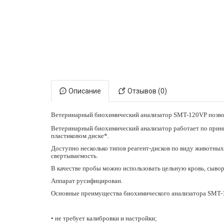
Электронная маркировка коров
Держатели лизунцов
Описание
Отзывов (0)
Ветеринарный биохимический анализатор SMT-120VP позвол
Ветеринарный биохимический анализатор работает по принц
пластиковом диске*.
Доступно несколько типов реагент-дисков по виду животных
свертываемость.
В качестве пробы можно использовать цельную кровь, сывор
Аппарат русифицирован.
Основные преимущества биохимического анализатора SMT-
• не требует калибровки и настройки;