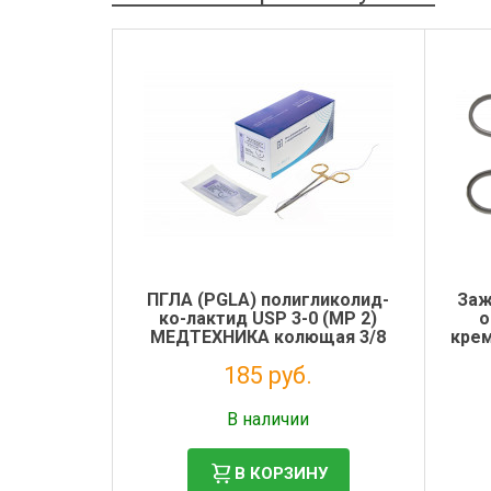
ПГЛА (PGLA) полигликолид-
Заж
ко-лактид USP 3-0 (MР 2)
о
МЕДТЕХНИКА колющая 3/8
кре
24мм, 75см 12шт/уп
185 руб.
Налог: 168 руб.
В наличии
В КОРЗИНУ