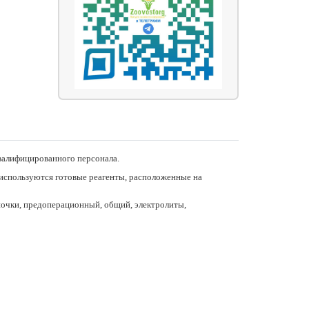
валифицированного персонала.
 используются готовые реагенты, расположенные на
 почки, предоперационный, общий, электролиты,