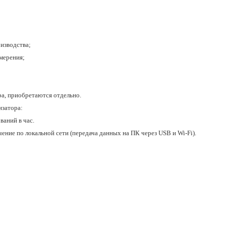
оизводства;
змерения;
ра, приобретаются отдельно.
изатора:
ваний в час.
ние по локальной сети (передача данных на ПК через USB и Wi-Fi).