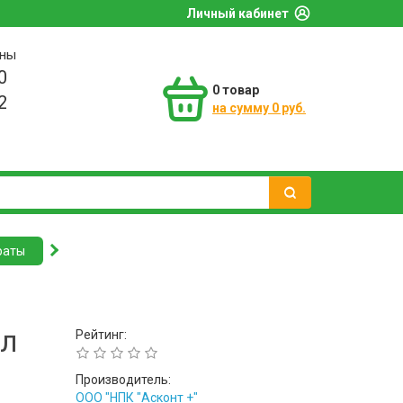
Личный кабинет
оны
0
0
товар
2
на сумму 0 руб.
раты
мл
Рейтинг:
Производитель:
ООО "НПК "Асконт +"