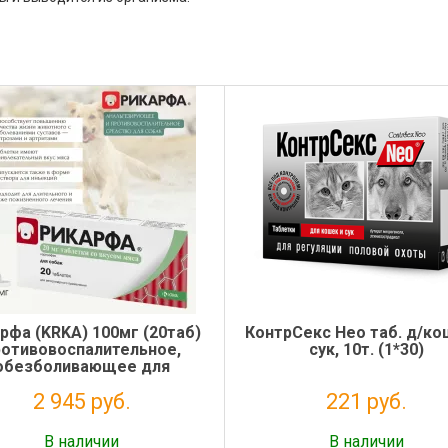
рфа (KRKA) 100мг (20таб)
КонтрСекс Нео таб. д/ко
ротивовоспалительное,
сук, 10т. (1*30)
обезболивающее для
авов для собак со вкусом
2 945 руб.
221 руб.
мяса (ЛИЦЕНЗИЯ)
Налог: 2 677 руб.
Налог: 201 руб.
В наличии
В наличии