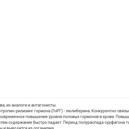
а, их аналоги и антагонисты.
тропин-рилизинг гормона (ГнРГ) - люлиберина. Конкурентно связ
ратковременное повышение уровня половых гормонов в крови. Пов
затем содержание быстро падает. Период полураспада сурфагона та
ы и выводится из организма.