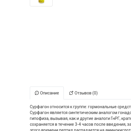
Электронная маркировка коров
Держатели лизунцов
Описание
Отзывов (0)
Сурфагон относится к группе: гормональные средств
Сурфагон является синтетическим аналогом гонадо
гипофиза, вызывая, как и другие аналоги ГнРГ, к
сохраняется в течение 3-4 часов после введения, 
этого времени пептид распадается на аминокислот