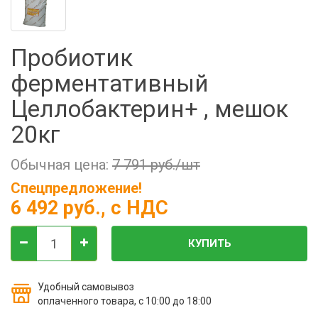
Фильтры молочные
Держатели лизунцов
Пробиотик
Электронная маркировка коров
ферментативный
Целлобактерин+ , мешок
20кг
Обычная цена:
7 791 руб./шт
Спецпредложение!
6 492 руб.
, с НДС
КУПИТЬ
Удобный самовывоз
оплаченного товара, с 10:00 до 18:00