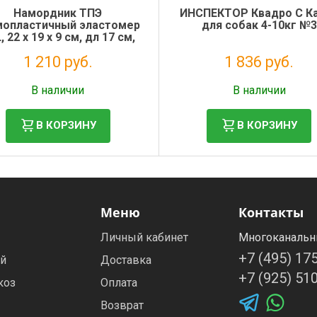
Намордник ТПЭ
ИНСПЕКТОР Квадро С К
мопластичный эластомер
для собак 4-10кг №3
, 22 x 19 x 9 см, дл 17 см,
окр. 45 см
1 210 руб.
1 836 руб.
Налог: 992 руб.
Налог: 1 669 руб.
В наличии
В наличии
В КОРЗИНУ
В КОРЗИНУ
Меню
Контакты
Личный кабинет
Многоканальн
+7 (495) 17
ей
Доставка
+7 (925) 51
коз
Оплата
Возврат