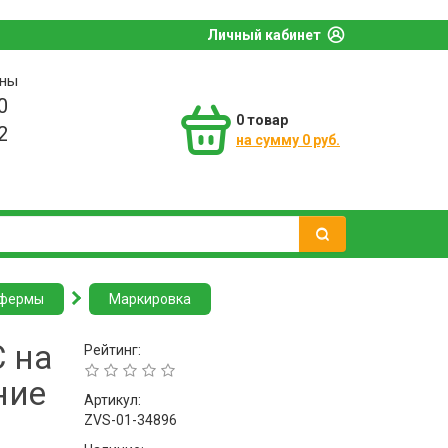
Личный кабинет
оны
0
0
товар
2
на сумму 0 руб.
 фермы
Маркировка
 на
Рейтинг:
ние
Артикул:
ZVS-01-34896