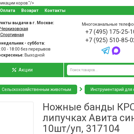
икации коров."/>
Оплата
Возврат
Контакты
нкты выдачи в г. Москве:
Многоканальные телеф
 Черкизовская
+7 (495) 175-25-1
 Спортивная
+7 (925) 510-85-0
недельник - суббота:
:00 - 18:00 без перерывов
оскресенье:
Выходной
Акции
Сельскохозяйственным животным
Инструментарий для
Ножные банды КРС
липучках Авита си
10шт/уп, 317104