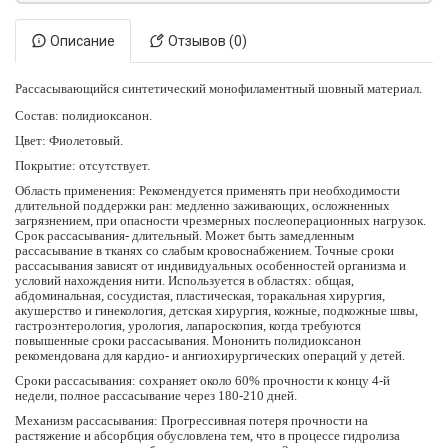
Описание
Отзывов (0)
Рассасывающийся синтетический монофиламентный шовный материал.
Состав: полидиоксанон.
Цвет: Фиолетовый.
Покрытие: отсутствует.
Область применения: Рекомендуется применять при необходимости
длительной поддержки ран: медленно заживающих, осложненных
загрязнением, при опасности чрезмерных послеоперационных нагрузок.
Срок рассасывания- длительный. Может быть замедленным
рассасывание в тканях со слабым кровоснабжением. Точные сроки
рассасывания зависят от индивидуальных особенностей организма и
условий нахождения нити. Используется в областях: общая,
абдоминальная, сосудистая, пластическая, торакальная хирургия,
акушерство и гинекология, детская хирургия, кожные, подкожные швы,
гастроэнтерология, урология, лапароскопия, когда требуются
повышенные сроки рассасывания. Мононить полидиоксанон
рекомендована для кардио- и ангиохирургических операций у детей.
Сроки рассасывания: сохраняет около 60% прочности к концу 4-й
недели, полное рассасывание через 180-210 дней.
Механизм рассасывания: Прогрессивная потеря прочности на
растяжение и абсорбция обусловлена тем, что в процессе гидролиза