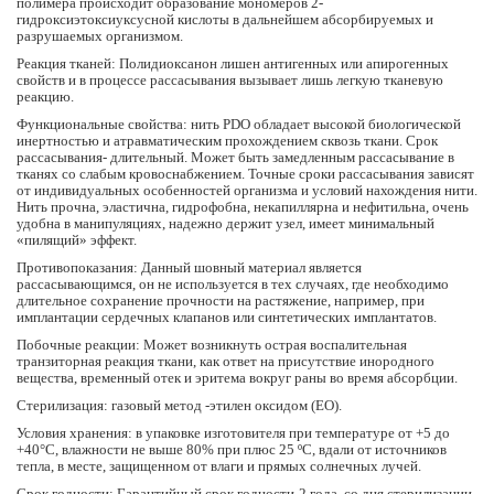
полимера происходит образование мономеров 2-
гидроксиэтоксиуксусной кислоты в дальнейшем абсорбируемых и
разрушаемых организмом.
Реакция тканей: Полидиоксанон лишен антигенных или апирогенных
свойств и в процессе рассасывания вызывает лишь легкую тканевую
реакцию.
Функциональные свойства: нить PDO обладает высокой биологической
инертностью и атравматическим прохождением сквозь ткани. Срок
рассасывания- длительный. Может быть замедленным рассасывание в
тканях со слабым кровоснабжением. Точные сроки рассасывания зависят
от индивидуальных особенностей организма и условий нахождения нити.
Нить прочна, эластична, гидрофобна, некапиллярна и нефитильна, очень
удобна в манипуляциях, надежно держит узел, имеет минимальный
«пилящий» эффект.
Противопоказания: Данный шовный материал является
рассасывающимся, он не используется в тех случаях, где необходимо
длительное сохранение прочности на растяжение, например, при
имплантации сердечных клапанов или синтетических имплантатов.
Побочные реакции: Может возникнуть острая воспалительная
транзиторная реакция ткани, как ответ на присутствие инородного
вещества, временный отек и эритема вокруг раны во время абсорбции.
Стерилизация: газовый метод -этилен оксидом (ЕО).
Условия хранения: в упаковке изготовителя при температуре от +5 до
+40°С, влажности не выше 80% при плюс 25 ºС, вдали от источников
тепла, в месте, защищенном от влаги и прямых солнечных лучей.
Срок годности: Гарантийный срок годности-2 года, со дня стерилизации