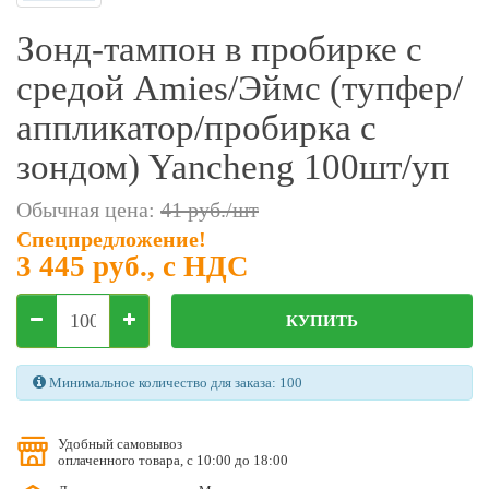
Фильтры молочные
Зонд-тампон в пробирке с
Держатели лизунцов
средой Amies/Эймс (тупфер/
Электронная маркировка коров
аппликатор/пробирка с
зондом) Yancheng 100шт/уп
Обычная цена:
41 руб./шт
Спецпредложение!
3 445 руб.
, с НДС
КУПИТЬ
Минимальное количество для заказа: 100
Удобный самовывоз
оплаченного товара, с 10:00 до 18:00