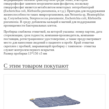
глицерофосфат заменен неорганическим фосфатом, поскольку
глицерофосфат является метаболитом некоторых энтеробактерий
(Escherichia coli, Klebsiella pneumonia, и т.д.). Пригодна для поддержания
жизнеспособности таких микроорганизмов, как Neisseria sp, Heamophilus
sp, Corynebacteria, Streptococcus pneumonie, Escherichia coli, Klebsiella
pneumonia. В среду добавлены кальций и магний для поддержания
проницаемости бактериальных клеток.
Пробирка снабжена этикеткой, на которой указаны: номер партии, дата
стерилизации, срок годности, компания-производитель, компания-
поставщик, регистрационное удостоверение, а также предусматривает
место для нанесения сведений о пациенте и пробе. Край этикетки
скреплен с пробкой, закрывающей пробирку с тампоном - этикетка
служит контролем первого вскрытия.
Размер пробирки 13*150 ±5 мм
С этим товаром покупают