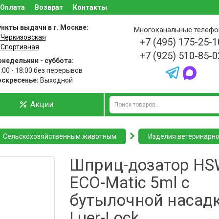
Оплата
Возврат
Контакты
нкты выдачи в г. Москве:
Многоканальные телеф
 Черкизовская
+7 (495) 175-25-1
 Спортивная
+7 (925) 510-85-0
недельник - суббота:
:00 - 18:00 без перерывов
оскресенье:
Выходной
Акции
Сельскохозяйственным животным
Изделия ветеринарно
Шприц-дозатор HS
ECO-Matic 5ml с
бутылочной насад
Luer-Lock