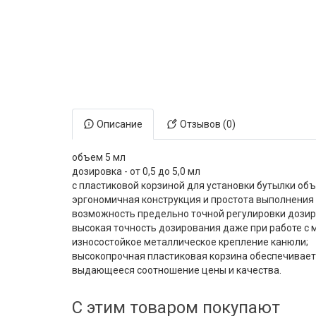
Электронная маркировка коров
Держатели лизунцов
Описание
Отзывов (0)
объем 5 мл
дозировка - от 0,5 до 5,0 мл
с пластиковой корзиной для установки бутылки объ
эргономичная конструкция и простота выполнени
возможность предельно точной регулировки дозир
высокая точность дозирования даже при работе с 
износостойкое металлическое крепление канюли;
высокопрочная пластиковая корзина обеспечивает 
выдающееся соотношение цены и качества.
С этим товаром покупают