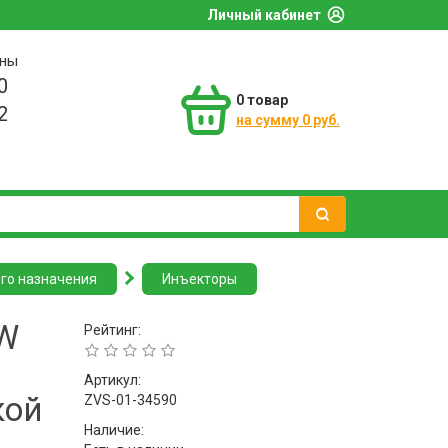
Личный кабинет
оны
0
0
товар
2
на сумму 0 руб.
го назначения
Инъекторы
W
Рейтинг:
Артикул:
кой
ZVS-01-34590
Наличие: