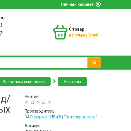
Личный кабинет
оны
0
0
товар
2
на сумму 0 руб.
Вакцины и сыворотки
Вакцины
д/
Рейтинг:
ных
Производитель:
ЗАО фирма НПВиЗЦ "Ветзвероцентр"
Артикул: