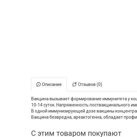
Электронная маркировка коров
Держатели лизунцов
Описание
Отзывов (0)
Вакцина вызывает формирование иммунитета у коше
10-14 суток. Напряженность поствакцинального им
В одной иммунизирующей дозе вакцины концентрац
Вакцина безвредна, ареактогенна, обладает проф
С этим товаром покупают