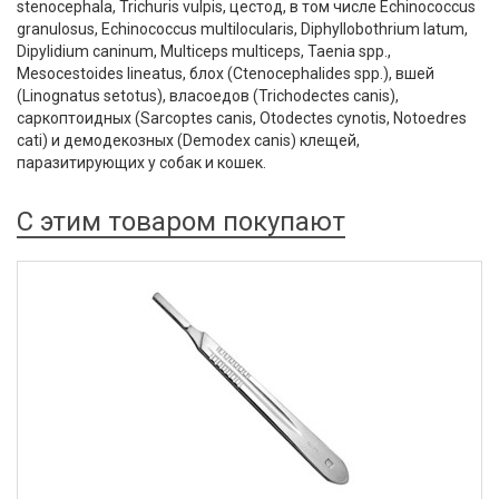
stenocephala, Trichuris vulpis, цестод, в том числе Echinococcus
granulosus, Echinococcus multilocularis, Diphyllobothrium latum,
Dipylidium caninum, Multiceps multiceps, Taenia spp.,
Mesocestoides lineatus, блох (Ctenocephalides spp.), вшей
(Linognatus setotus), власоедов (Trichodectes canis),
саркоптоидных (Sarcoptes canis, Otodectes cynotis, Notoedres
cati) и демодекозных (Demodex canis) клещей,
паразитирующих у собак и кошек.
С этим товаром покупают