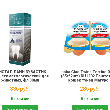
ИСТАЛ ЛАЙН ЗУБАСТИК
Inaba Ciao Twins Terrine 0
ь стоматологический для
(35г*2шт) RU1202 Паште
животных, фл.30мл
кошек тунец Магуро 
куриное филе со вкус
336 руб.
285 руб.
ширасу
Налог: 276 руб.
Налог: 234 руб.
В наличии
В наличии