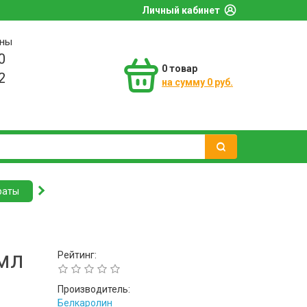
Личный кабинет
оны
0
0
товар
2
на сумму 0 руб.
раты
мл
Рейтинг:
Производитель:
Белкаролин