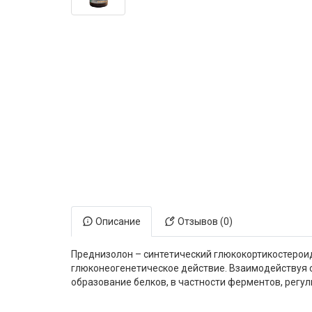
Электронная маркировка коров
Держатели лизунцов
Описание
Отзывов (0)
Преднизолон – синтетический глюкокортикостероид
глюконеогенетическое действие. Взаимодействуя 
образование белков, в частности ферментов, регу