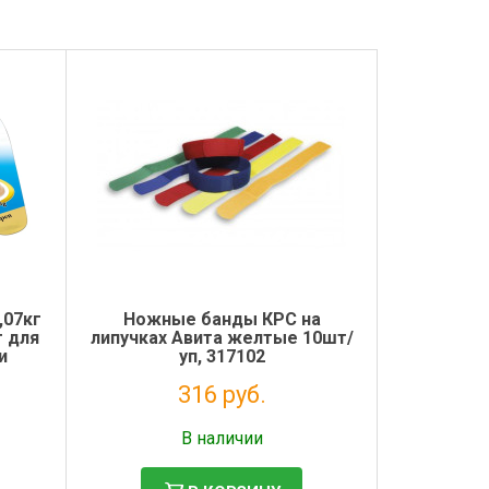
,07кг
Ножные банды КРС на
т для
липучках Авита желтые 10шт/
и
уп, 317102
ом
316 руб.
Налог: 259 руб.
В наличии