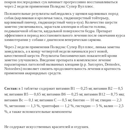
покров послеродовых сук начинает прогрессивно восстанавливаться
через 2 недели применения Полидэкс Супер Вул плюс.
Положительные результаты наблюдались у щенков карликовых пород
собак (карликовая и кроличья такса, гладкошерстный тойтерьер,
карликовый пинчер, гладкошерстный чихуа-хуа). Количество шерсти
заметно увеличивалось, зарастали алопеции в области головы,
подмышечной области, каудальной поверхности бедра. Препарат
эффективен в период восстановительного лечения после окончания курса
химиотерапии у собаки с диагнозом венерическая саркома.
Через 2 недели применения Полидэкс Супер Вул плюс, линька заметна
замедлялась, а к концу четвертой недели начинался рост новой,
качественной шерсти. Результаты биохимических показателей крови
заметно улучшились. Введение препарата в комплексное лечение
паразитарных патологий вызванных клещами (p.p. Sarcoptes, Demodex,
Notoedrex) позволяет снизить продолжительность лечения и кратность
применения акарицидных средств.
Состав:
в 1 таблетке содержит витамин B1 — 0,25 мг, витамин B2 — 0,5
мг, витамин B5 — 0,65 мг, витамин B6 — 0,25 мг, витамин B12 — 8,75 мкг,
витамин Bc — 0,1 мг, витамин С — 0,5 мг, биотин — 10 мг, глицин — 2,3
%, метионин — 1,3 %, триптофан — 1,2 %, гистидин — 5 %, валин — 2,5
%, а также вспомогательные компоненты
Не содержат искусственных красителей и отдушек.