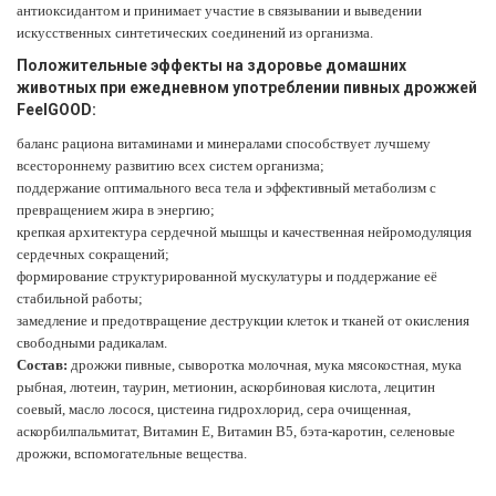
антиоксидантом и принимает участие в связывании и выведении
искусственных синтетических соединений из организма.
Положительные эффекты на здоровье домашних
животных при ежедневном употреблении пивных дрожжей
FeelGOOD:
баланс рациона витаминами и минералами способствует лучшему
всестороннему развитию всех систем организма;
поддержание оптимального веса тела и эффективный метаболизм с
превращением жира в энергию;
крепкая архитектура сердечной мышцы и качественная нейромодуляция
сердечных сокращений;
формирование структурированной мускулатуры и поддержание её
стабильной работы;
замедление и предотвращение деструкции клеток и тканей от окисления
свободными радикалам.
Состав:
дрожжи пивные, сыворотка молочная, мука мясокостная, мука
рыбная, лютеин, таурин, метионин, аскорбиновая кислота, лецитин
соевый, масло лосося, цистеина гидрохлорид, сера очищенная,
аскорбилпальмитат, Витамин Е, Витамин В5, бэта-каротин, селеновые
дрожжи, вспомогательные вещества.