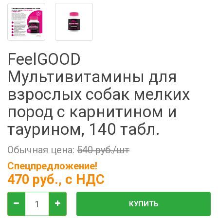
Фильтры молочные
Держатели лизунцов
Электронная маркировка коров
FeelGOOD
Мультивитамины для
взрослых собак мелких
пород с карнитином и
таурином, 140 табл.
Обычная цена:
540 руб./шт
Спецпредложение!
470 руб.
, с НДС
КУПИТЬ