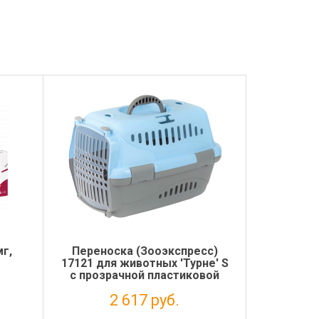
г,
Переноска (Зооэкспресс)
17121 для животных 'Турне' S
с прозрачной пластиковой
дверцей (коврик + ремень)
2 617 руб.
42*29*29,5 см голубая
Налог: 2 145 руб.