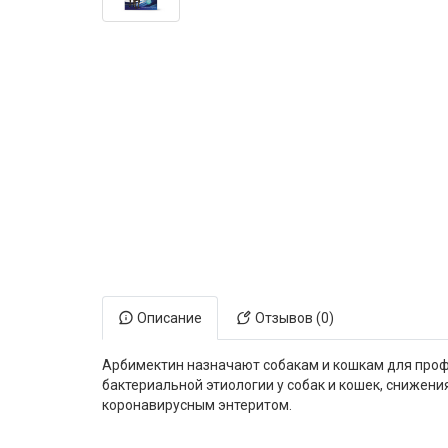
Электронная маркировка коров
Держатели лизунцов
Описание
Отзывов (0)
Арбимектин назначают собакам и кошкам для проф
бактериальной этиологии у собак и кошек, снижен
коронавирусным энтеритом.