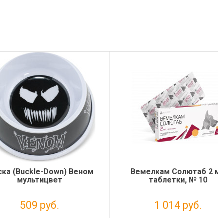
ка (Buckle-Down) Веном
Вемелкам Солютаб 2 м
мультицвет
таблетки, № 10
509 руб.
1 014 руб.
Налог: 417 руб.
Налог: 922 руб.