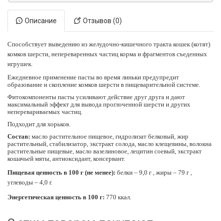
Описание
Отзывов (0)
Способствует выведению из желудочно-кишечного тракта кошек (котят)
комков шерсти, непереваренных частиц корма и фрагментов съеденных
игрушек.
Ежедневное применение пасты во время линьки предупредит
образование и скопление комков шерсти в пищеварительной системе.
Фитокомпоненты пасты усиливают действие друг друга и дают
максимальный эффект для вывода проглоченной шерсти и других
неперевариваемых частиц.
Подходит для хорьков.
Состав:
масло растительное пищевое, гидролизат белковый, жир
растительный, стабилизатор, экстракт солода, масло клещевины, волокна
растительные пищевые, масло вазелиновое, лецитин соевый, экстракт
кошачьей мяты, антиоксидант, консервант.
Пищевая ценность в 100 г (не менее):
белки – 9,0 г , жиры – 79 г ,
углеводы – 4,0 г.
Энергетическая ценность в 100 г:
770 ккал.