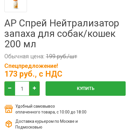
Фильтры молочные
Держатели лизунцов
AP Спрей Нейтрализатор
Электронная маркировка коров
запаха для собак/кошек
200 мл
Обычная цена:
199 руб./шт
Спецпредложение!
173 руб.
, с НДС
КУПИТЬ
Удобный самовывоз
оплаченного товара, с 10:00 до 18:00
Доставка курьером по Москве и
Подмосковью