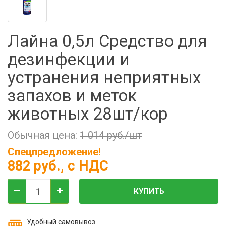
Фильтры молочные
Держатели лизунцов
Лайна 0,5л Средство для
Электронная маркировка коров
дезинфекции и
устранения неприятных
запахов и меток
животных 28шт/кор
Обычная цена:
1 014 руб./шт
Спецпредложение!
882 руб.
, с НДС
КУПИТЬ
Удобный самовывоз