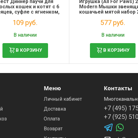
ест Диннер паучи для
Игрушка (All For Paws) 
ослых кошек и котят с 6
Modern Мышки звенящи
яцев, суфле с ягненком,
кошачьей мятой набор
85 г
для кошек (1/6/48)
109 руб.
577 руб.
Налог: 89 руб.
Налог: 473 руб.
В наличии
В наличии
В КОРЗИНУ
В КОРЗИНУ
Меню
Контакты
Личный кабинет
Многоканальн
+7 (495) 17
ей
Доставка
+7 (925) 51
коз
Оплата
Возврат