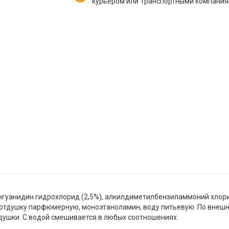
курьером или Транспортными компани
гуанидин гидрохлорид (2,5%), алкилдиметилбензиламмоний хлорид
3, отдушку парфюмерную, моноэтаноламин, воду питьевую. По внеш
тдушки. С водой смешивается в любых соотношениях.