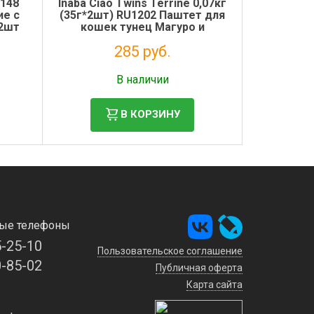
2148
Inaba Ciao Twins Terrine 0,07кг
е с
(35г*2шт) RU1202 Паштет для
 2шт
кошек тунец Магуро и
куриное филе со вкусом
285 руб.
ширасу
Налог: 234 руб.
В наличии
В КОРЗИНУ
ые телефоны
5-25-10
Пользовательское соглашение
0-85-02
Публичная оферта
Карта сайта