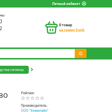
Личный кабинет
оны
0
0
товар
2
на сумму 0 руб.
дства гигиены
во
Рейтинг:
и
Производитель:
ООО "Хемилайн"