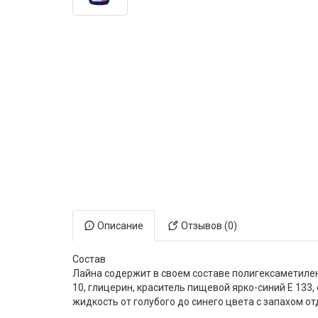
Электронная маркировка коров
Держатели лизунцов
Описание
Отзывов (0)
Состав
Лайна содержит в своем составе полигексаметилен
10, глицерин, краситель пищевой ярко-синий Е 13
жидкость от голубого до синего цвета с запахом о