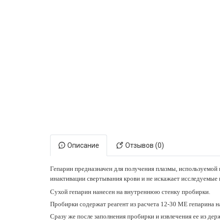
Электронная маркировка коров
Держатели лизунцов
Описание
Отзывов (0)
Гепарин предназначен для получения плазмы, используемой 
инактивации свертывания крови и не искажает исследуемые
Сухой гепарин нанесен на внутреннюю стенку пробирки.
Пробирки содержат реагент из расчета 12-30 МЕ гепарина на
Сразу же после заполнения пробирки и извлечения ее из де