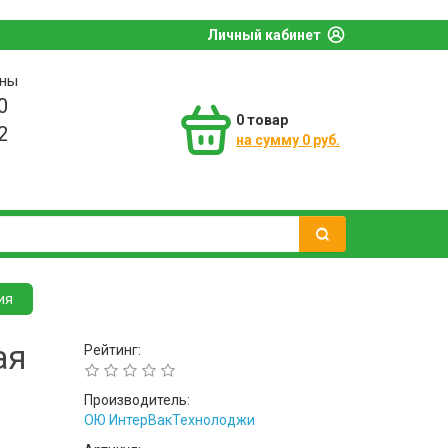
Личный кабинет
оны
0
0
товар
2
на сумму 0 руб.
ия
ая
Рейтинг:
Производитель:
ОЮ ИнтерВакТехнолоджи