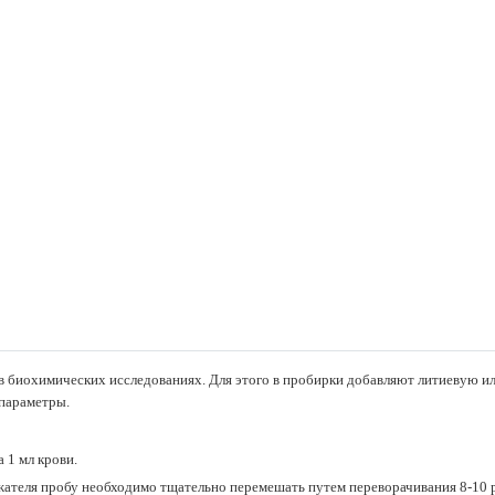
в биохимических исследованиях. Для этого в пробирки добавляют литиевую ил
 параметры.
 1 мл крови.
ржателя пробу необходимо тщательно перемешать путем переворачивания 8-10 р