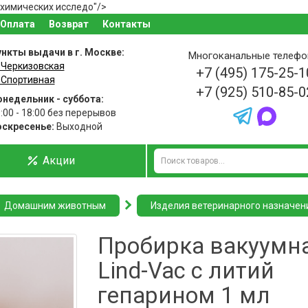
охимических исследо"/>
Оплата
Возврат
Контакты
нкты выдачи в г. Москве:
Многоканальные телеф
 Черкизовская
+7 (495) 175-25-1
 Спортивная
+7 (925) 510-85-0
недельник - суббота:
:00 - 18:00 без перерывов
оскресенье:
Выходной
Акции
Домашним животным
Изделия ветеринарного назначен
Пробирка вакуумн
Lind-Vac с литий
гепарином 1 мл