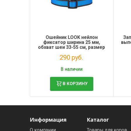
Ошейник LOOK нейлон
Зап
фиксатор ширина 25 мм,
выпо
обхват шеи 33-55 см, размер
L, цвет голубой
290 руб.
Налог: 238 руб.
В наличии
В КОРЗИНУ
Информация
Каталог
О компании
Товары для коров