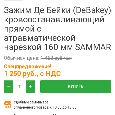
Фильтры молочные
Зажим Де Бейки (DeBakey)
Держатели лизунцов
кровоостанавливающий
Электронная маркировка коров
прямой с
атравматической
нарезкой 160 мм SAMMAR
Обычная цена:
1 463 руб./шт
Спецпредложение!
1 250 руб.
, с НДС
КУПИТЬ
Удобный самовывоз
оплаченного товара, с 10:00 до 18:00