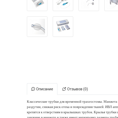
Электронная маркировка коров
Держатели лизунцов
Описание
Отзывов (0)
Классические трубки для временной трахеостомы. Манжета т
раздутии, снижая риск отека и повреждения тканей. ИВЛ ап
крепятся к отверстиям в крылышках трубок. Крылья трубки и
давление в манжете и также имеет маркировку размера трубк