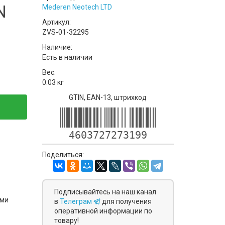
N
Mederen Neotech LTD
Артикул:
ZVS-01-32295
Наличие:
Есть в наличии
Вес:
0.03 кг
GTIN, EAN-13, штрихкод
4603727273199
Поделиться:
Подписывайтесь на наш канал
ями
в
Телеграм
для получения
оперативной информации по
товару!