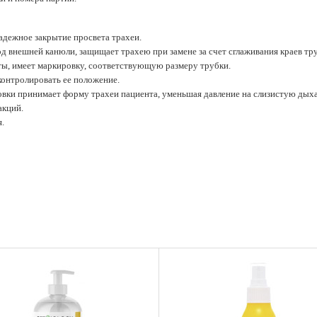
адежное закрытие просвета трахеи.
д внешней канюли, защищает трахею при замене за счет сглаживания краев тр
ы, имеет маркировку, соответствующую размеру трубки.
контролировать ее положение.
овки принимает форму трахеи пациента, уменьшая давление на слизистую дых
акций.
я.