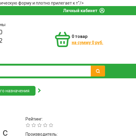
ическую форму и плотно прилегает к т"/>
Личный кабинет
оны
0
0
товар
2
на сумму 0 руб.
го назначения
Рейтинг:
 с
Производитель: