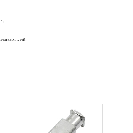
убки.
ательных путей.