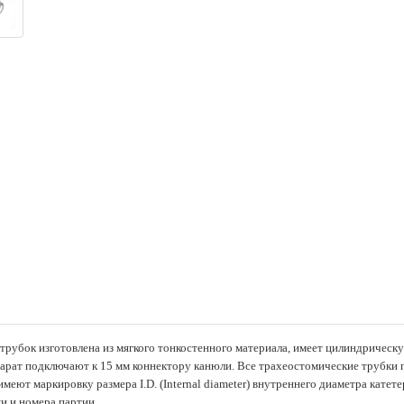
рубок изготовлена из мягкого тонкостенного материала, имеет цилиндрическ
парат подключают к 15 мм коннектору канюли. Все трахеостомические трубки 
меют маркировку размера I.D. (Internal diameter) внутреннего диаметра кате
и и номера партии.