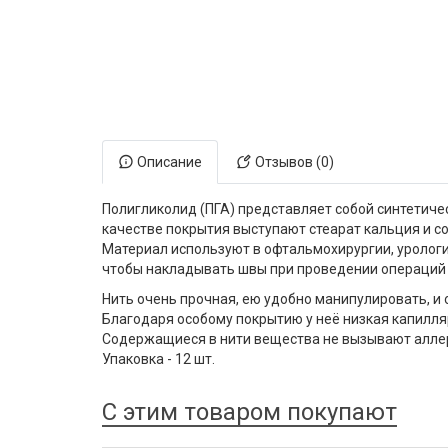
Электронная маркировка коров
Держатели лизунцов
Описание
Отзывов (0)
Полигликолид (ПГА) представляет собой синтетиче
качестве покрытия выступают стеарат кальция и с
Материал используют в офтальмохирургии, урологии
чтобы накладывать швы при проведении операций
Нить очень прочная, ею удобно манипулировать, и
Благодаря особому покрытию у неё низкая капилл
Содержащиеся в нити вещества не вызывают аллерг
Упаковка - 12 шт.
С этим товаром покупают