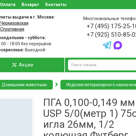
Оплата
Возврат
Контакты
нкты выдачи в г. Москве:
Многоканальные телеф
 Черкизовская
+7 (495) 175-25-1
 Спортивная
+7 (925) 510-85-0
недельник - суббота:
:00 - 18:00 без перерывов
оскресенье:
Выходной
Акции
Домашним животным
Изделия ветеринарного назначен
ПГА 0,100-0,149 мм
USP 5/0(метр 1) 75
игла 26мм, 1/2
колющая Футберг