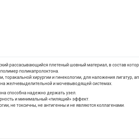
ский рассасывающийся плетеный шовный материал, в состав котор
ополимер поликапролоктона.
, торакальной хирургии и гинекологии, для наложения лигатур, а
 на желчевыделительной и мочевыводящей системах.
 она способна надежно держать узел.
ярность и минимальный «пилящий» эффект.
ии, не токсичны, не антигенны и не являются коллагенами.