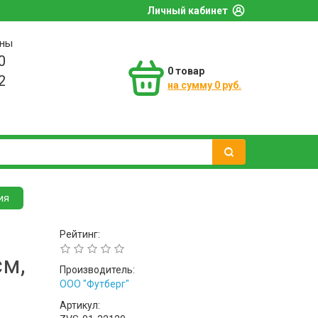
Личный кабинет
оны
0
0
товар
2
на сумму 0 руб.
ия
Рейтинг:
см,
Производитель:
ООО "Футберг"
Артикул: