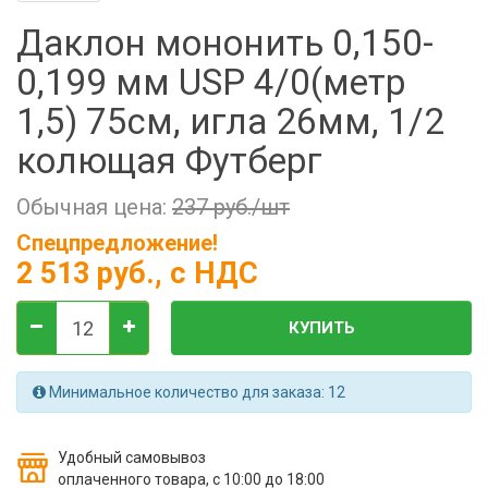
Фильтры молочные
Даклон мононить 0,150-
Держатели лизунцов
0,199 мм USP 4/0(метр
Электронная маркировка коров
1,5) 75см, игла 26мм, 1/2
колющая Футберг
Обычная цена:
237 руб./шт
Спецпредложение!
2 513 руб.
, с НДС
КУПИТЬ
Минимальное количество для заказа: 12
Удобный самовывоз
оплаченного товара, с 10:00 до 18:00