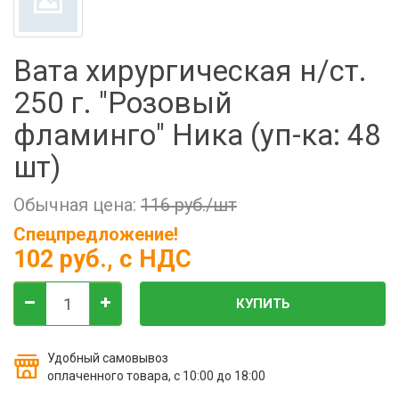
Фильтры молочные
Держатели лизунцов
Вата хирургическая н/ст.
Электронная маркировка коров
250 г. "Розовый
фламинго" Ника (уп-ка: 48
шт)
Обычная цена:
116 руб./шт
Спецпредложение!
102 руб.
, с НДС
КУПИТЬ
Удобный самовывоз
оплаченного товара, с 10:00 до 18:00