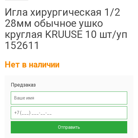
Фильтры молочные
Игла хирургическая 1/2
Держатели лизунцов
28мм обычное ушко
Электронная маркировка коров
круглая KRUUSE 10 шт/уп
152611
Нет в наличии
Предзаказ
Отправить