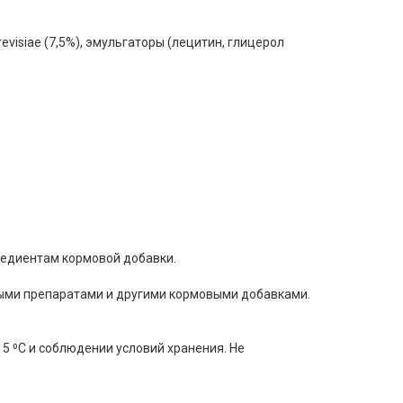
visiae (7,5%), эмульгаторы (лецитин, глицерол
редиентам кормовой добавки.
ыми препаратами и другими кормовыми добавками.
15 ⁰С и соблюдении условий хранения. Не