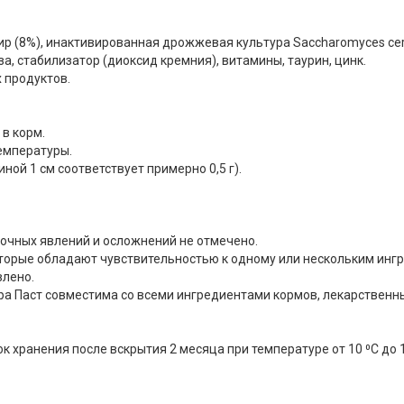
ир (8%), инактивированная дрожжевая культура Saccharomyces cere
а, стабилизатор (диоксид кремния), витамины, таурин, цинк.
 продуктов.
в корм.
емпературы.
ной 1 см соответствует примерно 0,5 г).
очных явлений и осложнений не отмечено.
которые обладают чувствительностью к одному или нескольким инг
влено.
а Паст совместима со всеми ингредиентами кормов, лекарственн
к хранения после вскрытия 2 месяца при температуре от 10 ⁰С до 