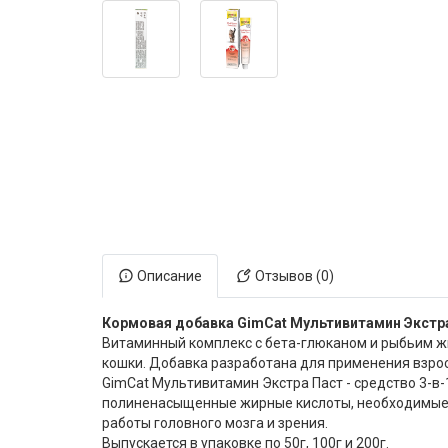
Электронная маркировка коров
Держатели лизунцов
Описание
Отзывов (0)
Кормовая добавка GimCat Мультивитамин Экстр
Витаминный комплекс с бета-глюканом и рыбьим 
кошки. Добавка разработана для применения взро
GimCat Мультивитамин Экстра Паст - средство 3-в
полиненасыщенные жирные кислоты, необходимые д
работы головного мозга и зрения.
Выпускается в упаковке по 50г, 100г и 200г.