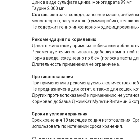
Цинк в виде сульфата цинка, моногидрата 99 мг
Таурин 2.000 мг
Состав:
экстракт солода, рапсовое масло, рыбий ж
моностеарат), загуститель (гуммиарабик), целлюлоз
Не содержит генно-инженерно-модифицированных
Рекомендации по кормлению
Давать животному прямо из тюбика или добавлять 
Рекомендуется использовать добавку комнатной т
Норма ввода: ежедневно по 6 см (полоска пасты дли
Длительность применения не ограничена.
Противопоказания
При применении в рекомендуемых количествах поб
Не предназначена для котят, а также для кошек, 
Других противопоказаний к применению не устано
Кормовая добавка ДжимКэт Мульти-Витамин Экстр
Сроки и условия хранения
Срок хранения 18 месяцев со дня изготовления. Сро
использовать по истечении срока хранения.