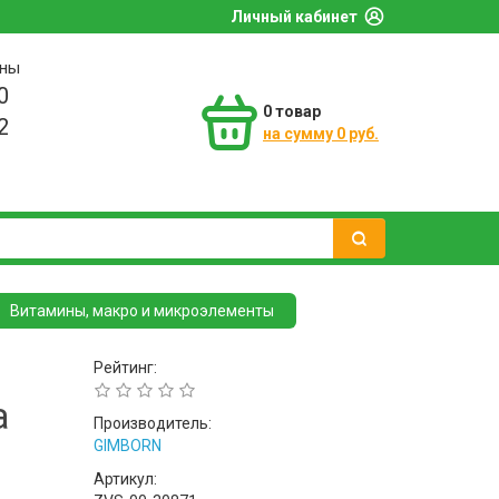
Личный кабинет
оны
0
0
товар
2
на сумму 0 руб.
Витамины, макро и микроэлементы
Рейтинг:
а
Производитель:
GIMBORN
Артикул: