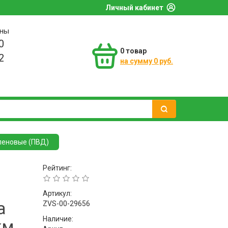
Личный кабинет
оны
0
0
товар
2
на сумму 0 руб.
леновые (ПВД)
Рейтинг:
Артикул:
а
ZVS-00-29656
Наличие:
км,