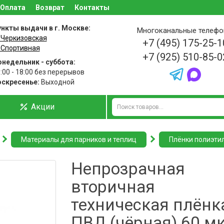
Оплата
Возврат
Контакты
нкты выдачи в г. Москве:
Многоканальные телеф
 Черкизовская
+7 (495) 175-25-1
 Спортивная
+7 (925) 510-85-0
недельник - суббота:
:00 - 18:00 без перерывов
оскресенье:
Выходной
Акции
Материалы для парников и теплиц
Плёнки полиэти
Непрозрачная
вторичная
техническая плёнк
ПВД (чёрная) 60 м