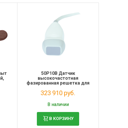
пыт
50P10B Датчик
й,
высокочастотная
фазированная решетка для
сканера G30VET
323 910 руб.
Налог: 265 500 руб.
В наличии
В КОРЗИНУ