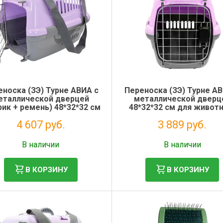
носка (ЗЭ) Турне АВИА с
Переноска (ЗЭ) Турне А
еталлической дверцей
металлической дверц
рик + ремень) 48*32*32 см
48*32*32 см для живот
 животных, фиолетовая
фиолетовая
4 607 руб.
3 889 руб.
Без НДС: 3 776 руб.
Без НДС: 3 188 руб.
В наличии
В наличии
В КОРЗИНУ
В КОРЗИНУ