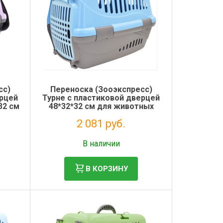
сс)
Переноска (Зооэкспресс)
ерцей
Турне с пластиковой дверцей
32 см
48*32*32 см для животных
вая
голубая
2 081 руб.
Без НДС: 1 706 руб.
В наличии
В КОРЗИНУ