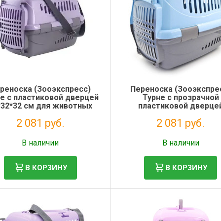
реноска (Зооэкспресс)
Переноска (Зооэкспре
е с пластиковой дверцей
Турне с прозрачной
*32*32 см для животных
пластиковой дверце
фиолетовая
48*32*32 см для живот
2 081 руб.
2 081 руб.
голубая
Без НДС: 1 706 руб.
Без НДС: 1 706 руб.
В наличии
В наличии
В КОРЗИНУ
В КОРЗИНУ