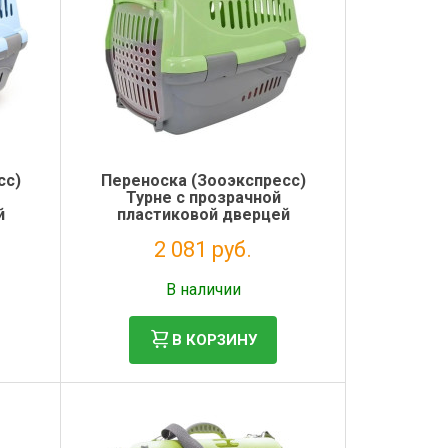
сс)
Переноска (Зооэкспресс)
Турне с прозрачной
й
пластиковой дверцей
ных
48*32*32 см для животных
2 081 руб.
зеленая
Без НДС: 1 706 руб.
В наличии
В КОРЗИНУ