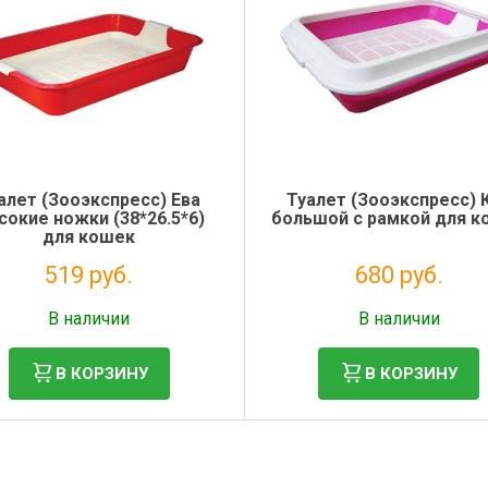
алет (Зооэкспресс) Ева
Туалет (Зооэкспресс) 
сокие ножки (38*26.5*6)
большой с рамкой для к
для кошек
519 руб.
680 руб.
Без НДС: 425 руб.
Без НДС: 557 руб.
В наличии
В наличии
В КОРЗИНУ
В КОРЗИНУ