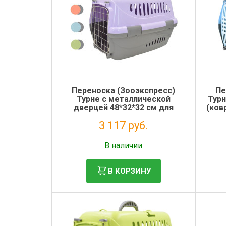
Электронная маркировка коров
Держатели лизунцов
Переноска (Зооэкспресс)
Пе
Турне с металлической
Турн
дверцей 48*32*32 см для
(ков
животных фиолетовая
3 117 руб.
Без НДС: 2 555 руб.
В наличии
В КОРЗИНУ