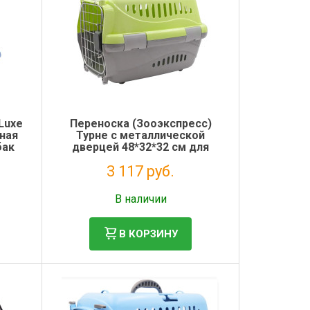
Luxe
Переноска (Зооэкспресс)
чная
Турне с металлической
бак
дверцей 48*32*32 см для
животных зеленая
3 117 руб.
Без НДС: 2 555 руб.
В наличии
В КОРЗИНУ