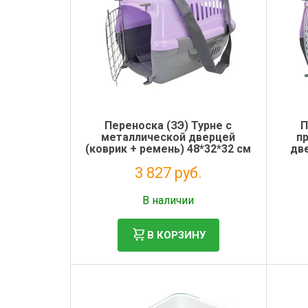
Переноска (ЗЭ) Турне с
П
металлической дверцей
п
(коврик + ремень) 48*32*32 см
две
для животных, фиолетовая
48*
3 827 руб.
Без НДС: 3 137 руб.
В наличии
В КОРЗИНУ