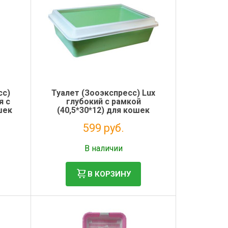
сс)
Туалет (Зооэкспресс) Lux
я с
глубокий с рамкой
шек
(40,5*30*12) для кошек
599 руб.
Без НДС: 491 руб.
В наличии
В КОРЗИНУ