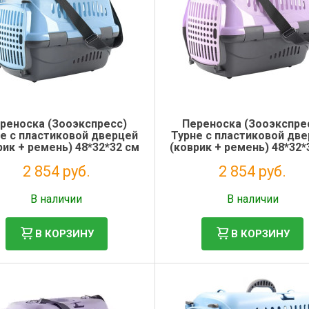
реноска (Зооэкспресс)
Переноска (Зооэкспре
е с пластиковой дверцей
Турне с пластиковой дв
рик + ремень) 48*32*32 см
(коврик + ремень) 48*32*
для животных голубая
для животных фиолето
2 854 руб.
2 854 руб.
Без НДС: 2 339 руб.
Без НДС: 2 339 руб.
В наличии
В наличии
В КОРЗИНУ
В КОРЗИНУ