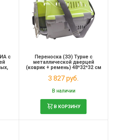
ВИА с
Переноска (ЗЭ) Турне с
ей
металлической дверцей
ных,
(коврик + ремень) 48*32*32 см
для животных, зеленая
3 827 руб.
Без НДС: 3 137 руб.
В наличии
В КОРЗИНУ