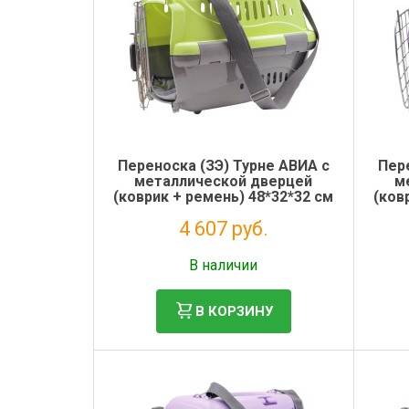
Переноска (ЗЭ) Турне АВИА с
Пере
металлической дверцей
м
(коврик + ремень) 48*32*32 см
(ков
для животных, зеленая
для
4 607 руб.
Без НДС: 3 776 руб.
В наличии
В КОРЗИНУ