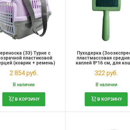
ереноска (ЗЭ) Турне с
Пуходерка (Зооэкспре
розрачной пластиковой
пластмассовая средня
рцей (коврик + ремень)
каплей 8*16 см, для ко
32*32 см для животных,
2 854 руб.
322 руб.
фиолетовая
Без НДС: 2 339 руб.
Без НДС: 264 руб.
В наличии
В наличии
В КОРЗИНУ
В КОРЗИНУ