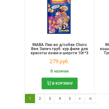
INABA Лак-во д/собак Churu
I
Bee Запеч.труб. кур.филе для
коше
красоты кожи и шерсти 10г*3
Ту
Инаба
279 руб.
Без НДС: 229 руб.
В наличии
В КОРЗИНУ
1
2
3
4
5
>
>|