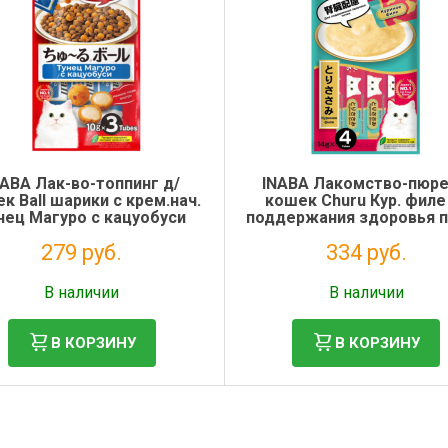
NABA Лак-во-топпинг д/
INABA Лакомство-пюре
к Ball шарики с крем.нач.
кошек Churu Кур. филе
нец Магуро с кацуобуси
поддержания здоровья 
10г*3шт Инаба
14*4шт Инаба
279 руб.
334 руб.
Без НДС: 229 руб.
Без НДС: 274 руб.
В наличии
В наличии
В КОРЗИНУ
В КОРЗИНУ