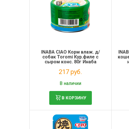
INABA CIAO Корм влаж. д/
INAB
собак Toromi Кур.филе с
коше
сыром конс. 80г Инаба
217 руб.
Без НДС: 178 руб.
В наличии
В КОРЗИНУ