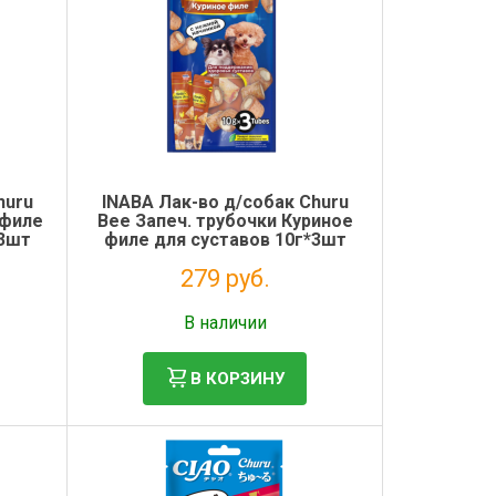
huru
INABA Лак-во д/собак Churu
 филе
Bee Запеч. трубочки Куриное
*3шт
филе для суставов 10г*3шт
Инаба
279 руб.
Без НДС: 229 руб.
В наличии
В КОРЗИНУ