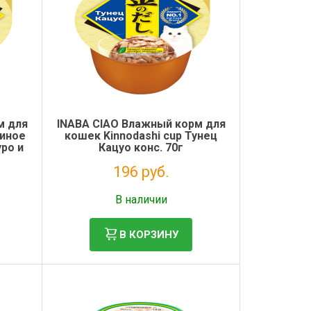
м для
INABA CIAO Влажный корм для
риное
кошек Kinnodashi cup Тунец
ро и
Кацуо конс. 70г
196 руб.
Без НДС: 161 руб.
В наличии
В КОРЗИНУ