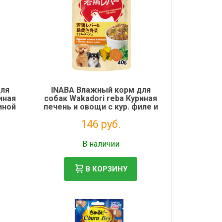
для
INABA Влажный корм для
иная
собак Wakadori reba Куриная
иной
печень и овощи с кур. филе и
сыром пауч 40г
146 руб.
Без НДС: 120 руб.
В наличии
В КОРЗИНУ