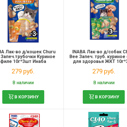
BA Лак-во д/кошек Churu
INABA Лак-во д/собак C
 Запеч.трубочки Куриное
Bee Запеч. труб. куриное
филе 10г*3шт Инаба
для здоровья ЖКТ 10г
Инаба
279 руб.
279 руб.
Без НДС: 229 руб.
Без НДС: 229 руб.
В наличии
В наличии
В КОРЗИНУ
В КОРЗИНУ