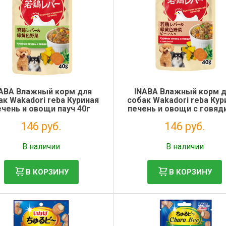
ABA Влажный корм для
INABA Влажный корм 
ак Wakadori reba Куриная
собак Wakadori reba Кур
ечень и овощи пауч 40г
печень и овощи с говяд
пауч 40г
146 руб.
146 руб.
Без НДС: 120 руб.
Без НДС: 120 руб.
В наличии
В наличии
В КОРЗИНУ
В КОРЗИНУ