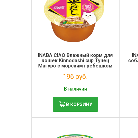
Электронная маркировка коров
Держатели лизунцов
INABA CIAO Влажный корм для
IN
кошек Kinnodashi cup Тунец
соб
Магуро с морским гребешком
конс. 70г
196 руб.
Без НДС: 161 руб.
В наличии
В КОРЗИНУ