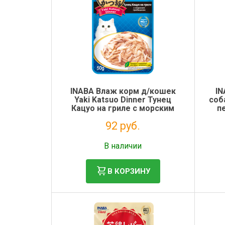
INABA Влаж корм д/кошек
IN
Yaki Katsuo Dinner Тунец
соб
Кацуо на гриле с морским
п
гребешком пауч 50г
92 руб.
Без НДС: 75 руб.
В наличии
В КОРЗИНУ