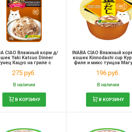
BA CIAO Влажный корм д/
INABA CIAO Влажный кор
шек Yaki Katsuo Dinner
кошек Kinnodashi cup Ку
унец Кацуо на гриле с
филе и микс тунцов Магу
орским гребешком со
Кацуо конс. 70г
275 руб.
196 руб.
ом бульона даси пауч 50г
Без НДС: 225 руб.
Без НДС: 161 руб.
В наличии
В наличии
В КОРЗИНУ
В КОРЗИНУ