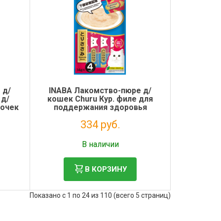
 д/
INABA Лакомство-пюре д/
 д/
кошек Churu Кур. филе для
почек
поддержания здоровья
мочеполовой сист.14*4шт
334 руб.
Без НДС: 274 руб.
В наличии
В КОРЗИНУ
Показано с 1 по 24 из 110 (всего 5 страниц)