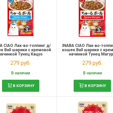
A CIAO Лак-во-топпинг д/
INABA CIAO Лак-во-топпи
к Ball шарики с кремовой
кошек Ball шарики с кре
начинкой Тунец Кацуо
начинкой Тунец Магу
10г*3шт Инаба
10г*3шт Инаба
279 руб.
279 руб.
Без НДС: 229 руб.
Без НДС: 229 руб.
В наличии
В наличии
В КОРЗИНУ
В КОРЗИНУ