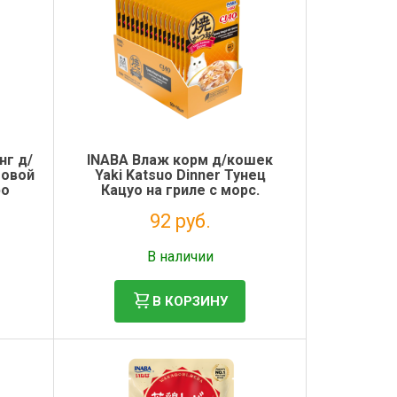
нг д/
INABA Влаж корм д/кошек
мовой
Yaki Katsuo Dinner Тунец
ро
Кацуо на гриле с морс.
гребеш. и кацуобуси пауч 50г
92 руб.
Без НДС: 75 руб.
В наличии
В КОРЗИНУ