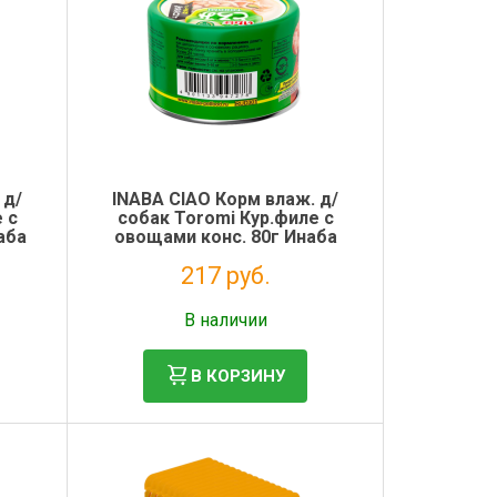
 д/
INABA CIAO Корм влаж. д/
 с
собак Toromi Кур.филе с
аба
овощами конс. 80г Инаба
217 руб.
Без НДС: 178 руб.
В наличии
В КОРЗИНУ