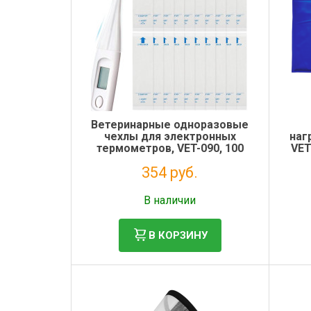
Электронная маркировка коров
Держатели лизунцов
Ветеринарные одноразовые
чехлы для электронных
наг
термометров, VET-090, 100
VET
шт., VitaVet Pro
354 руб.
Без НДС: 290 руб.
В наличии
В КОРЗИНУ