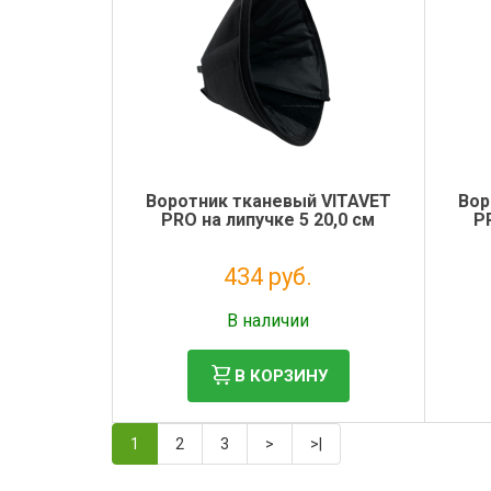
Воротник тканевый VITAVET
Вор
PRO на липучке 5 20,0 см
P
434 руб.
Без НДС: 356 руб.
В наличии
В КОРЗИНУ
1
2
3
>
>|